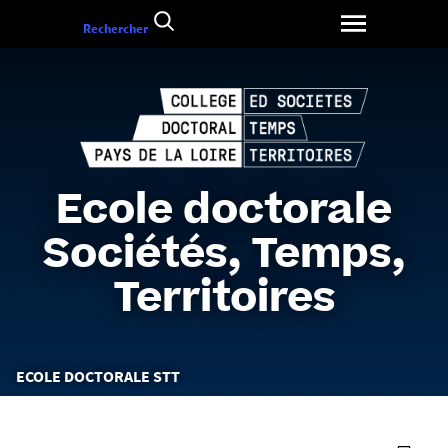
Aller
Rechercher
au
contenu
Ecole doctorale
Sociétés, Temps,
Territoires
Vous
ECOLE DOCTORALE STT
êtes
ici :